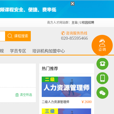
南方人才网站群：
主站
|
U校园招聘
咨询服务热线
020-85595466
规
学员专区
培训机构加盟中心
热门推荐
清空所选
￥
2680
二级人力资源管理师