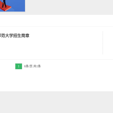
南师范大学招生简章
1
6条/页 共1条