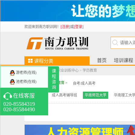
欢迎来到南方职训网！
[注册]
或
[登录]
首页
培训课程
课程分类
当前位置：
南方人才职业训练中心
>
学历教育
课
培训考证
游老师(在线)
新技能
程
视频课程
人力资源管理师
劳动关系
池老师(在线)
咨
课程分类：
学历教育 >
自考/成人高考
询
协调师
更多>>
班级类型：
在线客服
成人高考辅导班
华南师范大学
华南理工大
学历教育
增值
020-85584319
020-85584490
自考/成人高考
成人高考辅导班
华南
已选条件：
师范大学
华南理工大学
更多>>